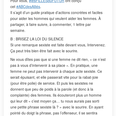
Pour vous,
#lesFiLLESduFUTUR
ont conçu
cet
#ABCdesAlliés
.
Il s’agit d’un guide pratique d’actions concrètes et faciles
pour aider les hommes qui veulent aider les femmes. À
partager, à faire suivre, à commenter, 1 lettre par
semaine.
B : BRISEZ LA LOI DU SILENCE
Si une remarque sexiste est faite devant vous, Intervenez.
Ça peut très bien être fait avec le sourire.
Ne vous dîtes pas que si une femme ne dit rien, « ce n’est
pas à vous d’intervenir à sa place ». En pratique, une
femme ne peut pas intervenir à chaque acte sexiste. Ce
serait épuisant, et elle passerait vite pour la rabat-joie
(pour être polie) de service. Et puis les sexistes ne
donnent que peu de poids à la parole (et donc à la
complainte) des femmes. Ils écouteront plus un homme
qui leur dit « c’est moyen ça… tu nous aurais pas sorti
une petite phrase sexiste là ? » avec le sourire. En ayant
pointé du doigt la phrase, pas l’offenseur, il se sentira