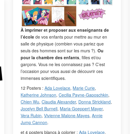
À imprimer et proposer aux enseignants de
l’école
de vos enfants pour mettre au mur en
salle de physique (combien vous pariez que
seuls des hommes sont sur les murs ?).
Ou
pour la chambre des enfants
, filles et/ou
garçons. Vous ne les connaissez pas ? C’est
l’occasion pour vous aussi de découvrir ces
immenses scientifiques.
12 Posters :
Ada Lovelace
,
Marie Curie
,
Katherine Johnson
,
Cecilia Payne-Gaposchkin
,
Chien Wu
,
Claudia Alexander
,
Donna Strickland
,
Jocelyn Bell Burnell
,
Maria Goeppert Mayer
,
Vera Rubin
,
Vivienne Malone-Mayes
,
Annie
Jump Cannon
.
et 4 posters blancs à colorier :
Ada Lovelace
,