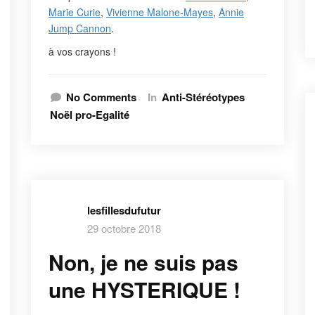
Marie Curie
,
Vivienne Malone-Mayes
,
Annie
Jump Cannon
.
à vos crayons !
No Comments
In
Anti-Stéréotypes
Noël pro-Egalité
lesfillesdufutur
29 octobre 2018
Non, je ne suis pas
une HYSTERIQUE !