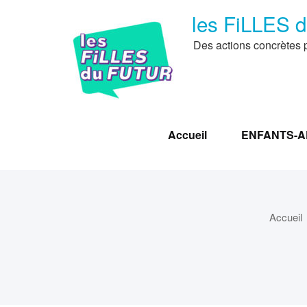
Passer
les FiLLES 
au
contenu
Des actions concrètes p
Accueil
ENFANTS-AD
Accueil