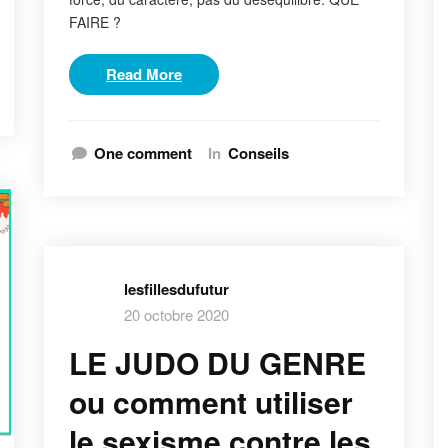
FAIRE ?
Read More
One comment
In
Conseils
lesfillesdufutur
20 octobre 2020
LE JUDO DU GENRE
ou comment utiliser
le sexisme contre les